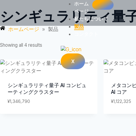
ホーム
シンギュラリティ量子
ページ
私たちについて
製品
ホームページ
»
製品
コンタクト
Showing all 4 results
X
シンギュラリティ量子 AI コンピュ
メタコン
ーティングクラスター
AI コア
¥
1,346,790
¥
1,122,325